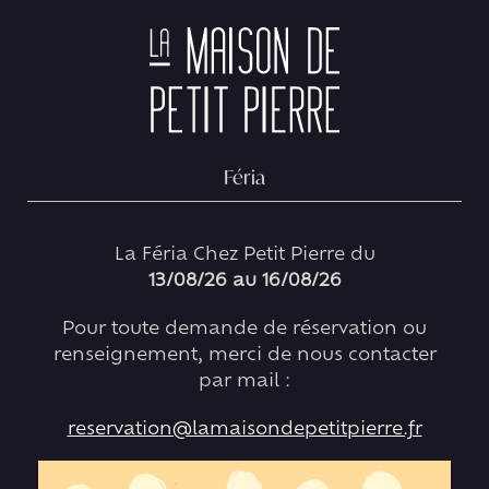
Skip
0
to
content
PIERRE AUGÉ
Féria
Spontané, créatif et raffiné, Petit Pierre a pour
objectif de toujours faire plaisir à ses clients.
La Féria Chez Petit Pierre du
A la maison de Petit Pierre, il vous accueille
13/08/26 au 16/08/26
avec Fanny son épouse dans une ambiance
chaleureuse, conviviale et simple. Laissez
Pour toute demande de réservation ou
vous tenter, venez découvrir une cuisine
Bistronomique.
renseignement, merci de nous contacter
par mail :
reservation@lamaisondepetitpierre.fr