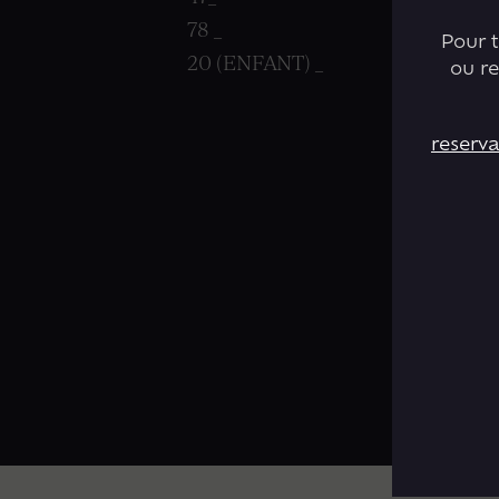
78 _
Pour 
20 (ENFANT) _
ou r
reserv