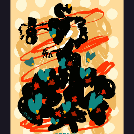
© La Maison de Petit Pierre 2026
22, Avenue Pierre Verdier 34500 Béziers
Design & photos par
alexiaroux.fr
Mentions Légales
–
C.G.V
Un site développé par
MANYFOLD