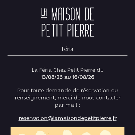
Skip
0
to
content
COMMANDER
Féria
BLOCAGE LIVRAISON 3
Aucun produit ne
La Féria Chez Petit Pierre du
correspond à votre
13/08/26 au 16/08/26
sélection.
Pour toute demande de réservation ou
renseignement, merci de nous contacter
par mail :
reservation@lamaisondepetitpierre.fr