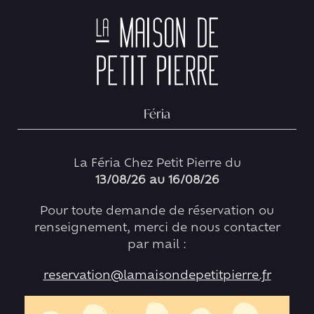
Skip
0
to
content
PIERRE AUGÉ
LA MAISON
Féria
RÉSERVER
La Féria Chez Petit Pierre du
LES MENUS
13/08/26 au 16/08/26
Pour toute demande de réservation ou
COMMANDER
renseignement, merci de nous contacter
par mail :
PEDRO DRINKFUSION
reservation@lamaisondepetitpierre.fr